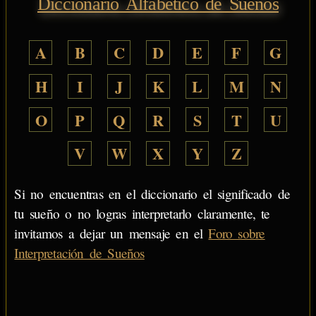
Diccionario Alfabético de Sueños
A
B
C
D
E
F
G
H
I
J
K
L
M
N
O
P
Q
R
S
T
U
V
W
X
Y
Z
Si no encuentras en el diccionario el significado de
tu sueño o no logras interpretarlo claramente, te
invitamos a dejar un mensaje en el
Foro sobre
Interpretación de Sueños