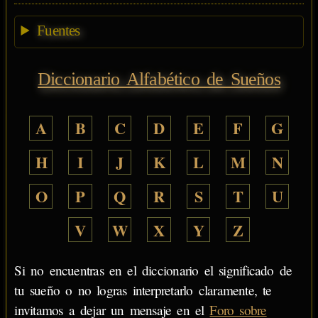
Fuentes
Diccionario Alfabético de Sueños
A
B
C
D
E
F
G
H
I
J
K
L
M
N
O
P
Q
R
S
T
U
V
W
X
Y
Z
Si no encuentras en el diccionario el significado de
tu sueño o no logras interpretarlo claramente, te
invitamos a dejar un mensaje en el
Foro sobre