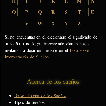
H
I
J
K
L
M
N
O
P
Q
R
S
T
U
V
W
X
Y
Z
Si no encuentras en el diccionario el significado de
tu sueño o no logras interpretarlo claramente, te
invitamos a dejar un mensaje en el
Foro sobre
Interpretación de Sueños
Acerca de los sueños
Breve Historia de los Sueños
Tipos de Sueños: