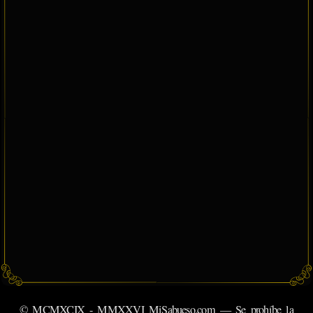
© MCMXCIX - MMXXVI MiSabueso.com — Se prohíbe la