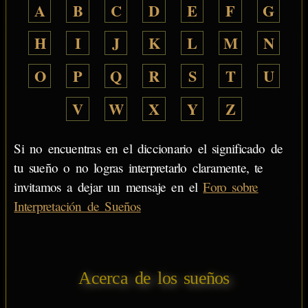
A
B
C
D
E
F
G
H
I
J
K
L
M
N
O
P
Q
R
S
T
U
V
W
X
Y
Z
Si no encuentras en el diccionario el significado de
tu sueño o no logras interpretarlo claramente, te
invitamos a dejar un mensaje en el
Foro sobre
Interpretación de Sueños
Acerca de los sueños