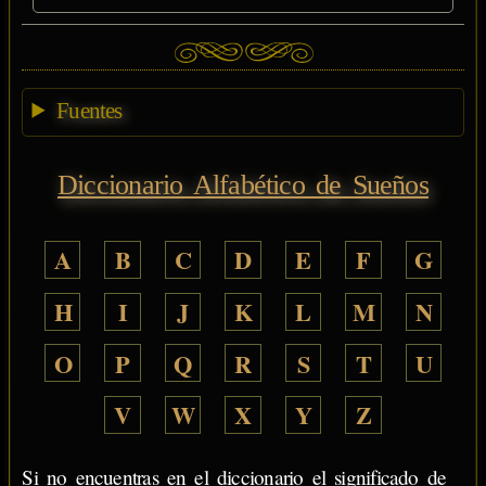
Fuentes
Diccionario Alfabético de Sueños
A
B
C
D
E
F
G
H
I
J
K
L
M
N
O
P
Q
R
S
T
U
V
W
X
Y
Z
Si no encuentras en el diccionario el significado de