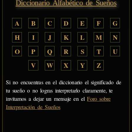
Diccionario Alfabético de Sueños
A
B
C
D
E
F
G
H
I
J
K
L
M
N
O
P
Q
R
S
T
U
V
W
X
Y
Z
Si no encuentras en el diccionario el significado de
tu sueño o no logras interpretarlo claramente, te
invitamos a dejar un mensaje en el
Foro sobre
Interpretación de Sueños