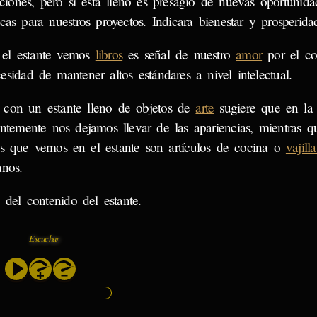
raciones, pero si está lleno es presagio de nuevas oportunid
cas para nuestros proyectos. Indicara bienestar y prosperida
 el estante vemos
libros
es señal de nuestro
amor
por el co
esidad de mantener altos estándares a nivel intelectual.
 con un estante lleno de objetos de
arte
sugiere que en la 
entemente nos dejamos llevar de las apariencias, mientras qu
os que vemos en el estante son artículos de cocina o
vajilla
nos.
 del contenido del estante.
Escuchar