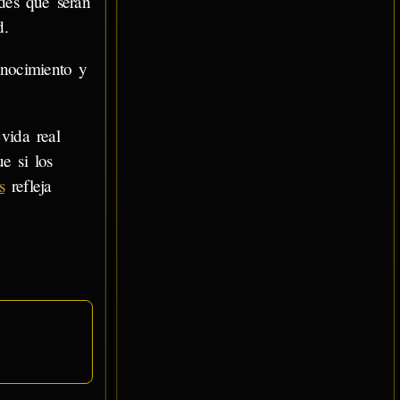
ades que serán
d.
nocimiento y
vida real
e si los
s
refleja