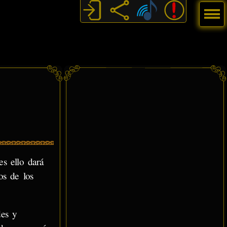
Menú
es ello dará
os de los
des y