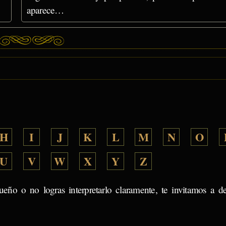
aparece…
H
I
J
K
L
M
N
O
U
V
W
X
Y
Z
ueño o no logras interpretarlo claramente, te invitamos a d