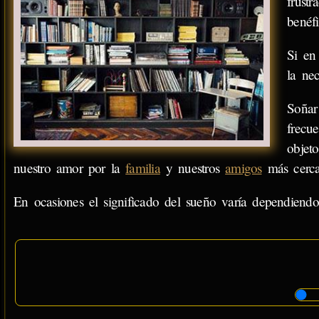
frust
benéfi
Si en
la nec
Soñar
frecu
objet
nuestro amor por la
familia
y nuestros
amigos
más cerca
En ocasiones el significado del sueño varía dependiendo