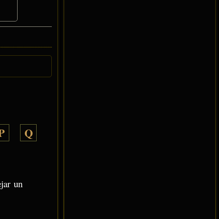
P
Q
ejar un