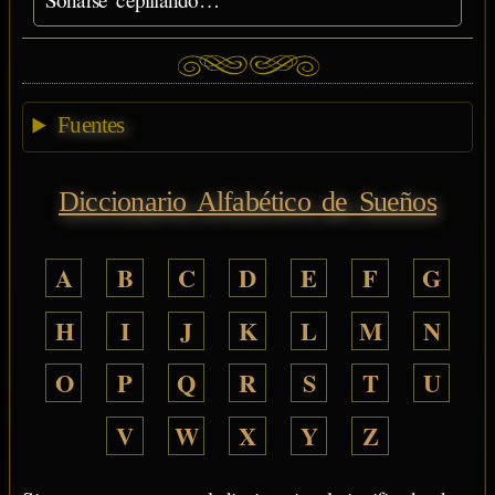
Fuentes
Diccionario Alfabético de Sueños
A
B
C
D
E
F
G
H
I
J
K
L
M
N
O
P
Q
R
S
T
U
V
W
X
Y
Z