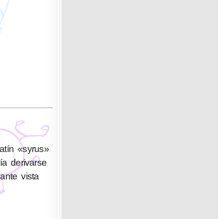
atín «syrus»
ía derivarse
lante vista