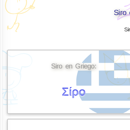
Siro
Si
Siro en Griego:
Σίρο