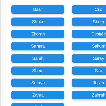
Basir
Ciro
Shakir
Shura
Zhorah
Desirée
Sahara
Sakura
Sarah
Saray
Shera
Sira
Soraya
Tesira
Zahra
Zahrah