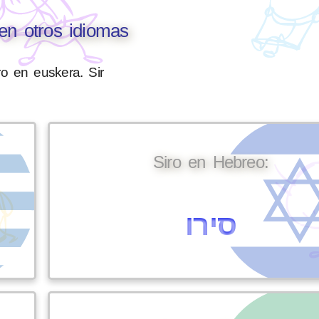
 en otros idiomas
ro en euskera. Sir
Siro en Hebreo:
סירו