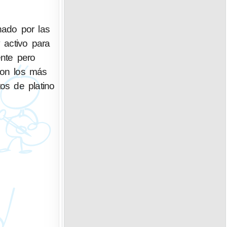
nado por las
y activo para
ente pero
son los más
os de platino