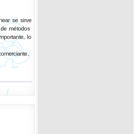
ear se sirve
n de métodos
portante, lo
 comerciante,