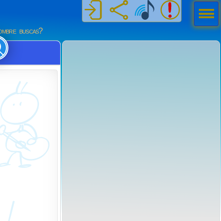
Men
ú
mbre buscas?