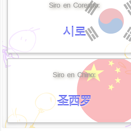
Siro en Coreano:
시로
Siro en Chino:
圣西罗