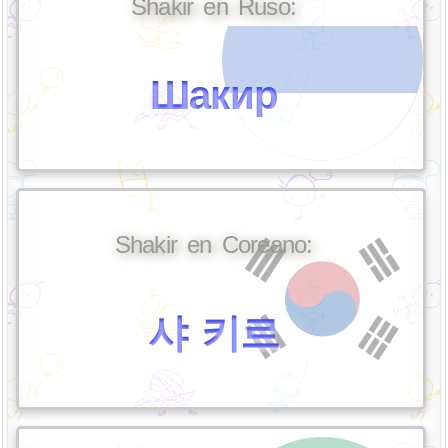
Shakir en Ruso:
Шакир
Shakir en Coreano:
샤 키르