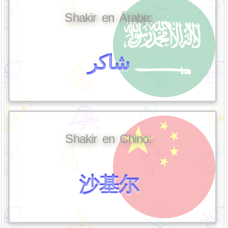
Shakir en Árabe:
شاكر
Shakir en Chino:
沙基尔