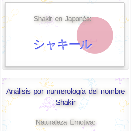
Shakir en Japonés:
シャキール
Análisis por numerología del nombre
Shakir
Naturaleza Emotiva: