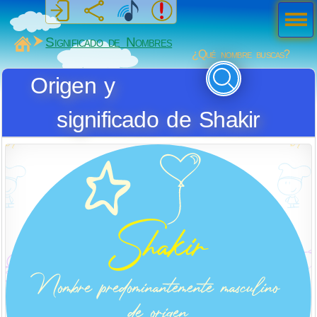
Men
ú
MiSabueso
Significado de Nombres
¿Qué nombre buscas?
Origen y
significado de Shakir