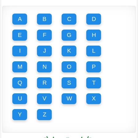
A
B
C
D
E
F
G
H
I
J
K
L
M
N
O
P
Q
R
S
T
U
V
W
X
Y
Z