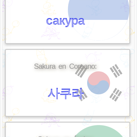
сакура
Sakura en Coreano:
사쿠라