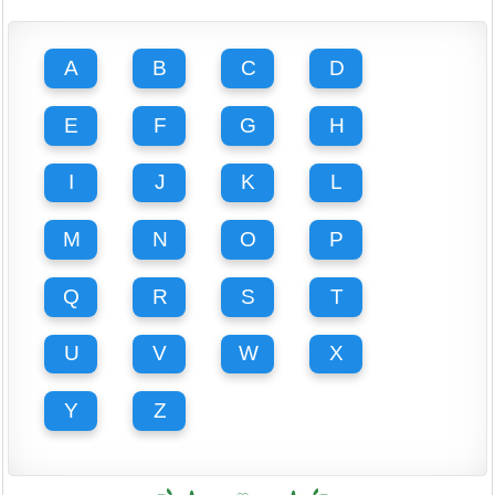
A
B
C
D
E
F
G
H
I
J
K
L
M
N
O
P
Q
R
S
T
U
V
W
X
Y
Z