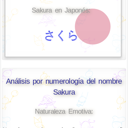
Sakura en Japonés:
さくら
Análisis por numerología del nombre
Sakura
Naturaleza Emotiva: