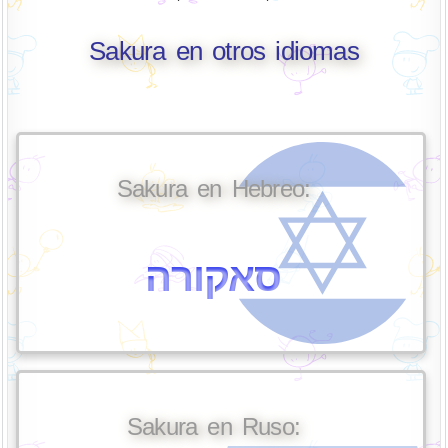
Sakura en otros idiomas
Sakura en Hebreo:
סאקורה
Sakura en Ruso: