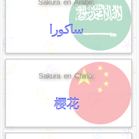
Sakura en Árabe:
ساكورا
Sakura en Chino:
樱花