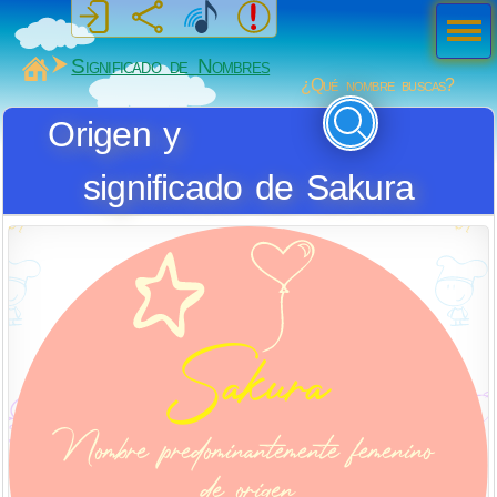
Men
ú
MiSabueso
Significado de Nombres
¿Qué nombre buscas?
Origen y
significado de Sakura