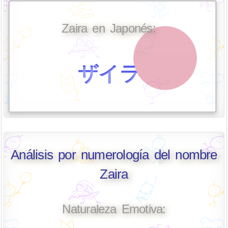
Zaira en Japonés:
ザイラ
Análisis por numerología del nombre
Zaira
Naturaleza Emotiva: