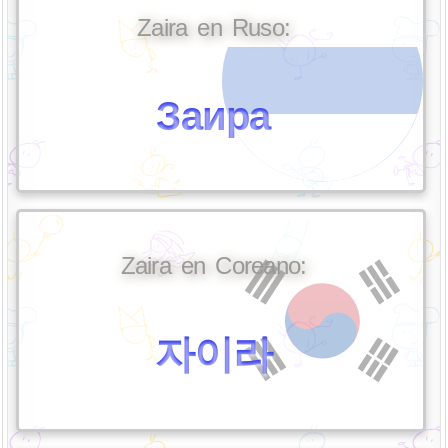
Zaira en Ruso:
Заира
Zaira en Coreano:
자이라