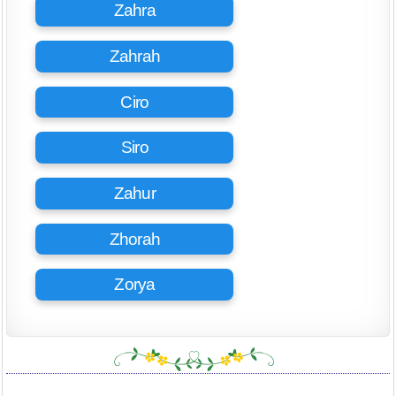
Zahra
Zahrah
Ciro
Siro
Zahur
Zhorah
Zorya