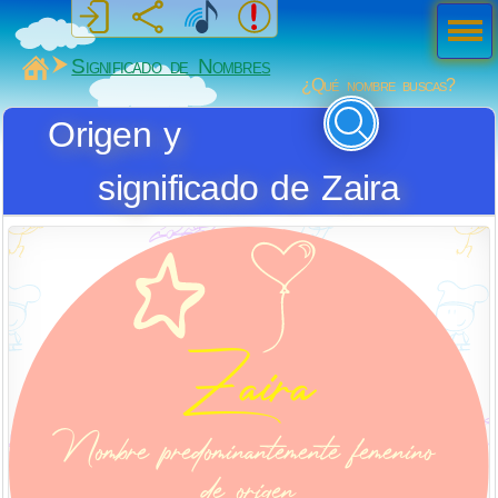
Men
ú
MiSabueso
Significado de Nombres
¿Qué nombre buscas?
Origen y
significado de Zaira