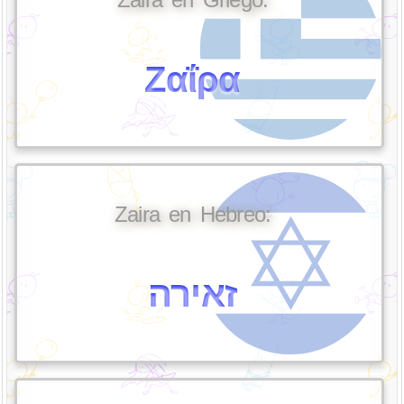
Ζαΐρα
Zaira en Hebreo:
זאירה