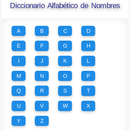
Diccionario Alfabético de Nombres
A
B
C
D
E
F
G
H
I
J
K
L
M
N
O
P
Q
R
S
T
U
V
W
X
Y
Z