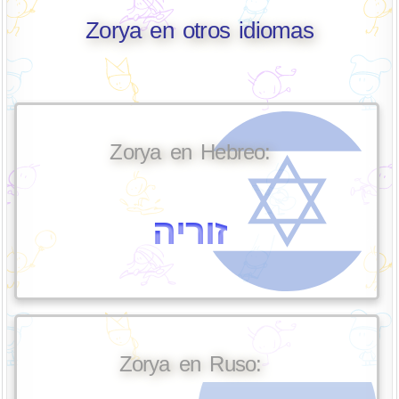
Zorya en otros idiomas
Zorya en Hebreo:
זוריה
Zorya en Ruso: