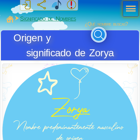
Men
ú
MiSabueso
Significado de Nombres
¿Qué nombre buscas?
Origen y
significado de Zorya