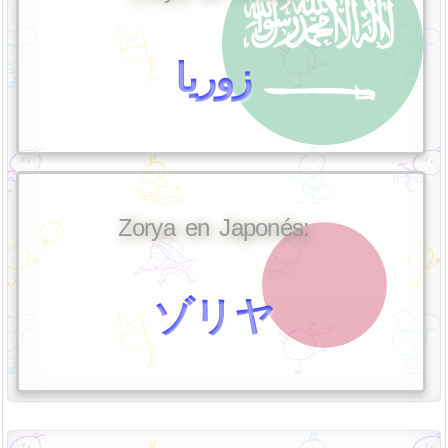
زوريا
Zorya en Japonés:
ゾリヤ