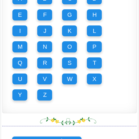
E
F
G
H
I
J
K
L
M
N
O
P
Q
R
S
T
U
V
W
X
Y
Z