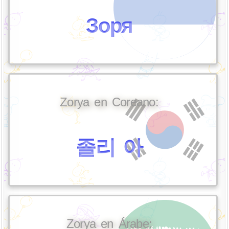
Зоря
Zorya en Coreano:
졸리 아
Zorya en Árabe: