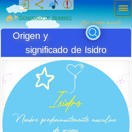
Men
ú
MiSabueso
Significado de Nombres
¿Qué nombre buscas?
Origen y
significado de Isidro