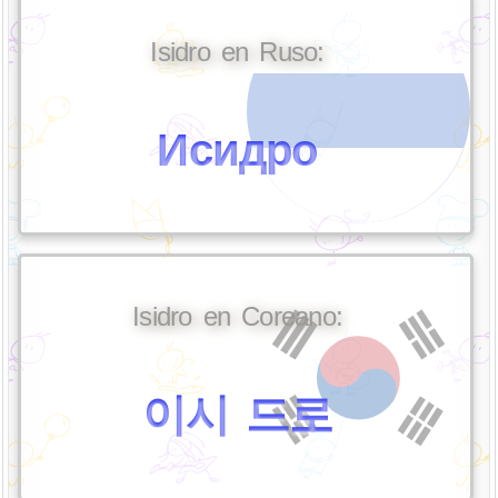
Isidro en Ruso:
Исидро
Isidro en Coreano:
이시 드로