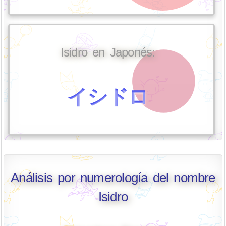
Isidro en Japonés:
イシドロ
Análisis por numerología del nombre
Isidro