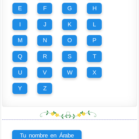
E
F
G
H
I
J
K
L
M
N
O
P
Q
R
S
T
U
V
W
X
Y
Z
Tu nombre en Árabe