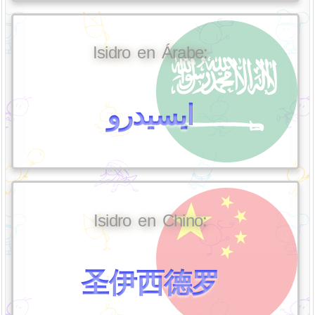
Isidro en Árabe:
ايسيدرو
Isidro en Chino:
圣伊西德罗