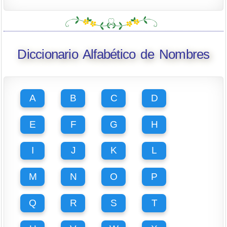
Diccionario Alfabético de Nombres
A
B
C
D
E
F
G
H
I
J
K
L
M
N
O
P
Q
R
S
T