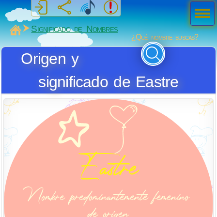
Men
ú
MiSabueso
Significado de Nombres
¿Qué nombre buscas?
Origen y
significado de Eastre