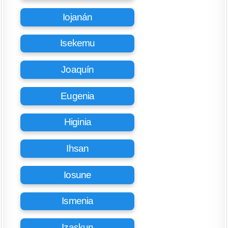
Iojanán
Isekemu
Joaquín
Eugenia
Higinia
Ihsan
Iosune
Ismenia
Izaskun