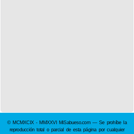
© MCMXCIX - MMXXVI MiSabueso.com — Se prohíbe la
reproducción total o parcial de esta página por cualquier