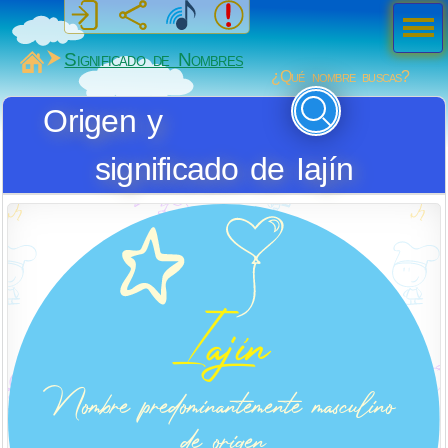
Men
ú
MiSabueso
Significado de Nombres
¿Qué nombre buscas?
Origen y
significado de Iajín