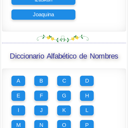
Joaquina
Diccionario Alfabético de Nombres
A
B
C
D
E
F
G
H
I
J
K
L
M
N
O
P