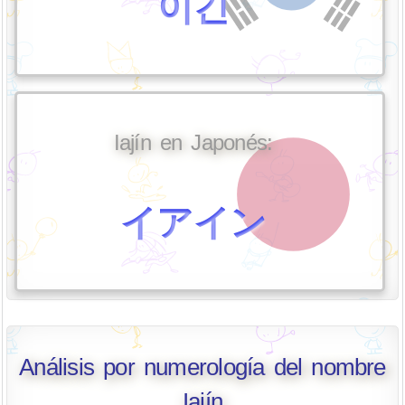
이긴
Iajín en Japonés:
イアイン
Análisis por numerología del nombre
Iajín