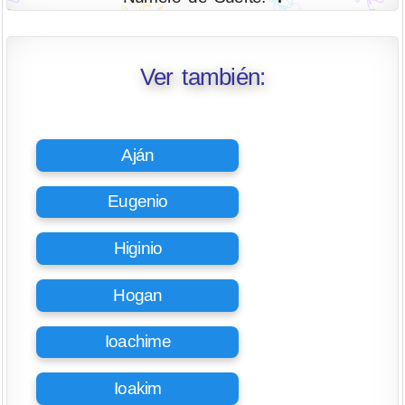
Ver también:
Aján
Eugenio
Higinio
Hogan
Ioachime
Ioakim