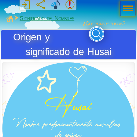
Men
ú
MiSabueso
Significado de Nombres
¿Qué nombre buscas?
Origen y
significado de Husai