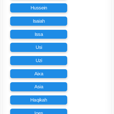
Hussein
Isaiah
Issa
Usi
Uzi
Aixa
Asia
Haqikah
Ioes