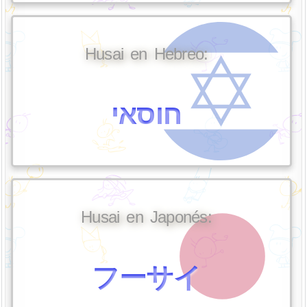
Husai en Hebreo:
חוסאי
Husai en Japonés:
フーサイ