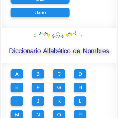
Uxué
Diccionario Alfabético de Nombres
A
B
C
D
E
F
G
H
I
J
K
L
M
N
O
P