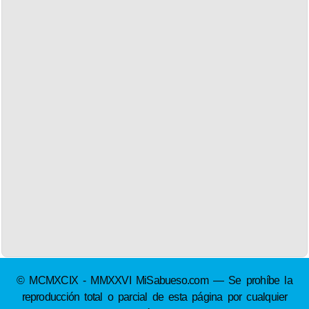
© MCMXCIX - MMXXVI MiSabueso.com — Se prohíbe la
reproducción total o parcial de esta página por cualquier