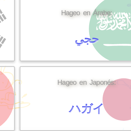
Hageo en Árabe:
حجي
Hageo en Japonés:
ハガイ