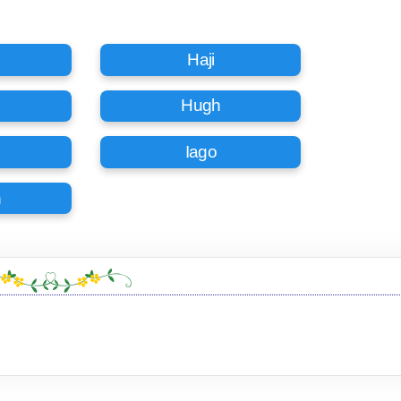
Haji
Hugh
Iago
h