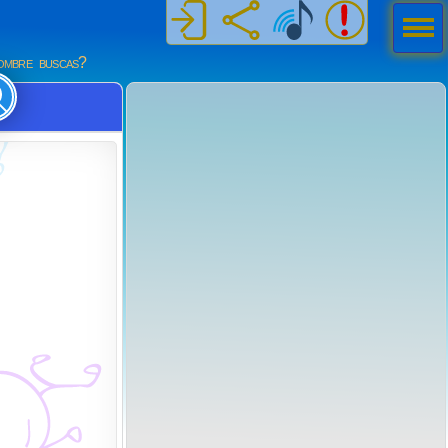
Men
ú
mbre buscas?