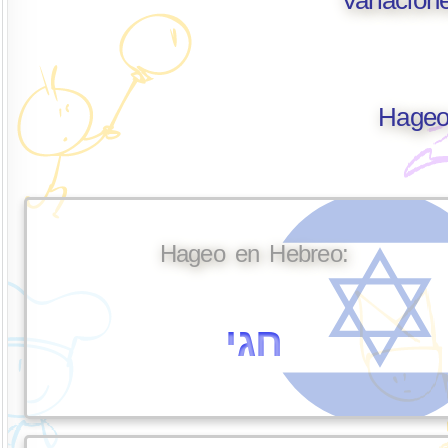
Hageo
Hageo en Hebreo:
חגי