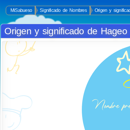
MiSabueso
Significado de Nombres
Origen y signifi
Origen y significado de Hageo