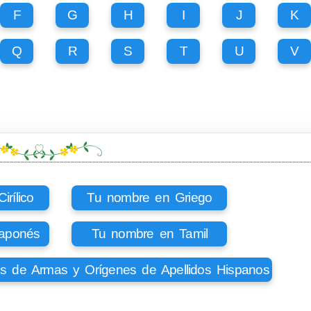
F
G
H
I
J
K
Q
R
S
T
U
V
rílico
Tu nombre en Griego
aponés
Tu nombre en Tamil
os de Armas y Orígenes de Apellidos Hispanos