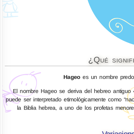
¿Qué signif
Hageo
es un nombre predom
El nombre Hageo se deriva del hebreo antiguo «הגגאי» (hggai), en griego «Ἀγγαῖος» (Aggaios), cuyo significa
puede ser interpretado etimológicamente como “nac
la Biblia hebrea, a uno de los profetas menor
Variacio