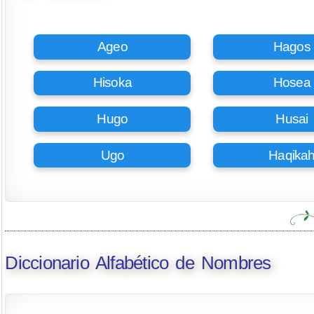
Ageo
Hagos
Hisoka
Hosea
Hugo
Husai
Ugo
Haqika
Diccionario Alfabético de Nombres