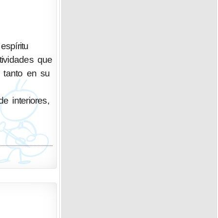
spíritu
tividades que
o tanto en su
e interiores,