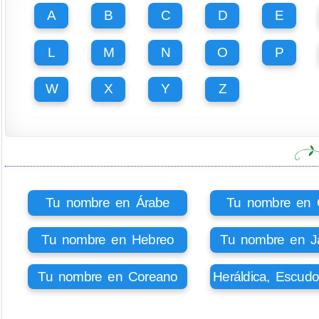
A
B
C
D
E
L
M
N
O
P
W
X
Y
Z
Tu nombre en Árabe
Tu nombre en Ci
Tu nombre en Hebreo
Tu nombre en J
Tu nombre en Coreano
Heráldica, Escud