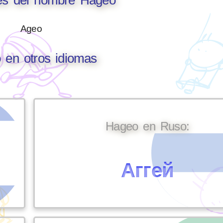
Ageo
 en otros idiomas
Hageo en Ruso:
Аггей