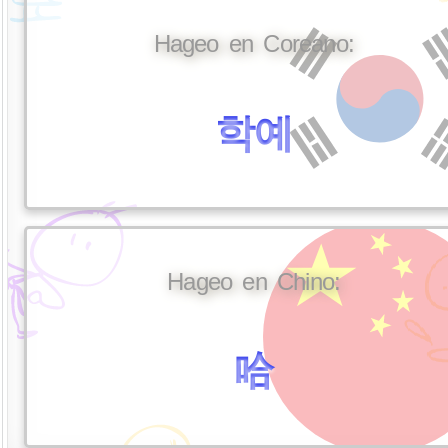
Hageo en Coreano:
학예
Hageo en Chino:
哈