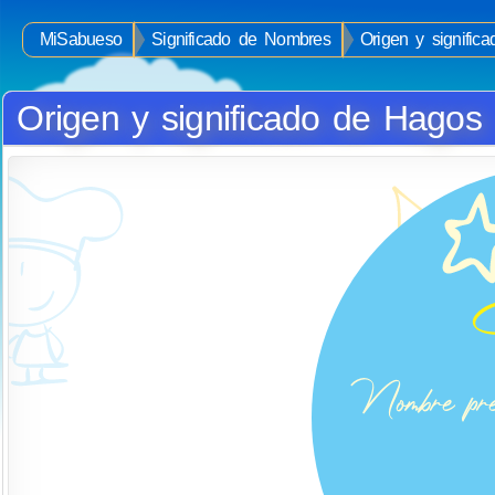
MiSabueso
Significado de Nombres
Origen y signifi
Origen y significado de Hagos