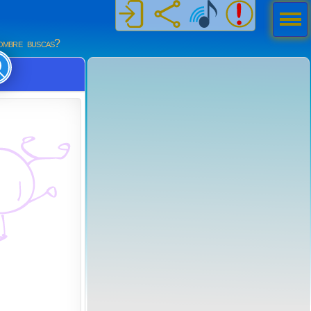
Men
ú
mbre buscas?