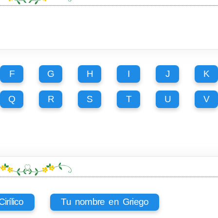
F
G
H
I
J
K
Q
R
S
T
U
V
rílico
Tu nombre en Griego