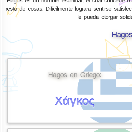
Hagos es un hombre espiritual, el cual concede may
resto de cosas. Difícilmente lograra sentirse sati
le pueda otorgar solid
Hagos
Hagos en Griego:
Χάγκος