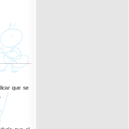
dicar que se
.