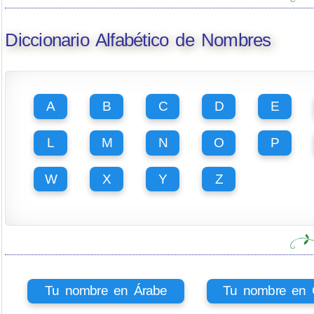
Diccionario Alfabético de Nombres
A
B
C
D
E
L
M
N
O
P
W
X
Y
Z
Tu nombre en Árabe
Tu nombre en Ci