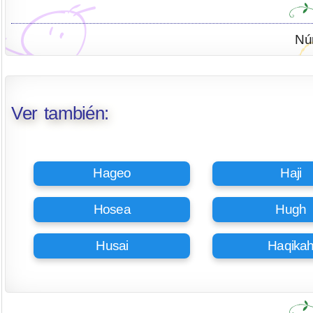
Nú
Ver también:
Hageo
Haji
Hosea
Hugh
Husai
Haqika