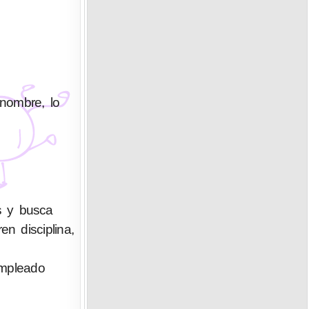
enombre, lo
s y busca
n disciplina,
empleado