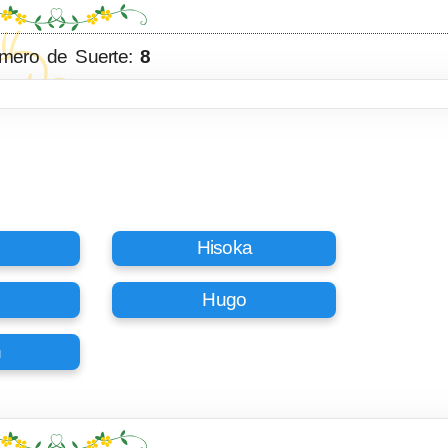
mero de Suerte:
8
Hisoka
Hugo
h