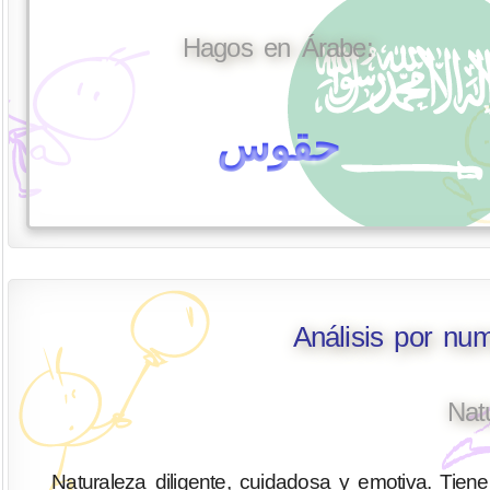
Hagos en Árabe:
حقوس
Análisis por nu
Nat
Naturaleza diligente, cuidadosa y emotiva. Tiene 