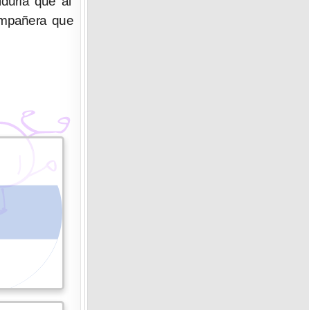
iduría que al
compañera que