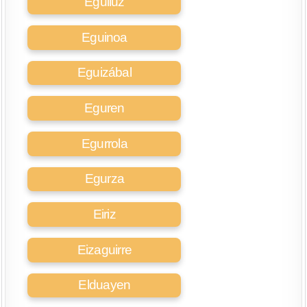
Eguiluz
Eguinoa
Eguizábal
Eguren
Egurrola
Egurza
Eiriz
Eizaguirre
Elduayen