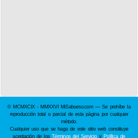
© MCMXCIX - MMXXVI MiSabueso.com — Se prohíbe la
reproducción total o parcial de esta página por cualquier
método.
Cualquier uso que se haga de este sitio web constituye
aceptación de los
Términos del Servicio
y
Política de