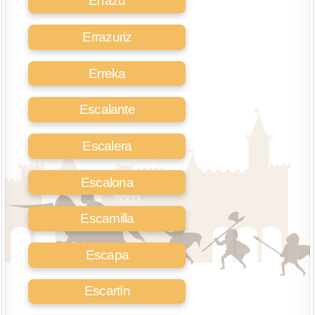
Errazu
Errazuriz
Erreka
Escalante
Escalera
Escalona
Escamilla
Escapa
Escartín