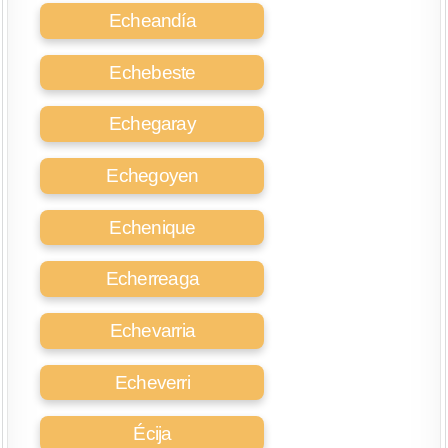
Echeandía
Echebeste
Echegaray
Echegoyen
Echenique
Echerreaga
Echevarria
Echeverri
Écija