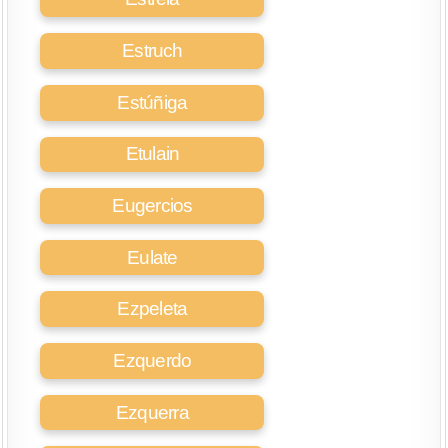
Estruch
Estúñiga
Etulain
Eugercios
Eulate
Ezpeleta
Ezquerdo
Ezquerra