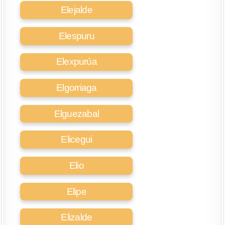
Elejalde
Elespuru
Elexpurúa
Elgorriaga
Elguezabal
Elicegui
Elio
Elipe
Elizalde