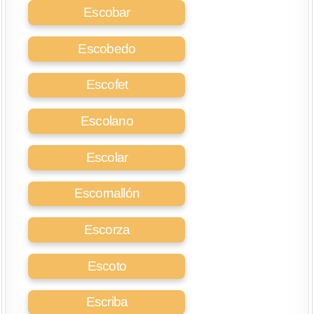
Escobar
Escobedo
Escofet
Escolano
Escolar
Escornallón
Escorza
Escoto
Escriba