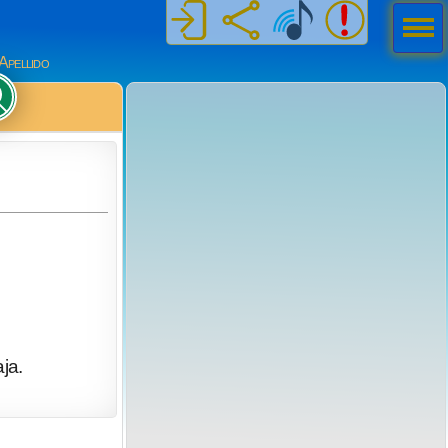
Men
ú
Apellido
ja.