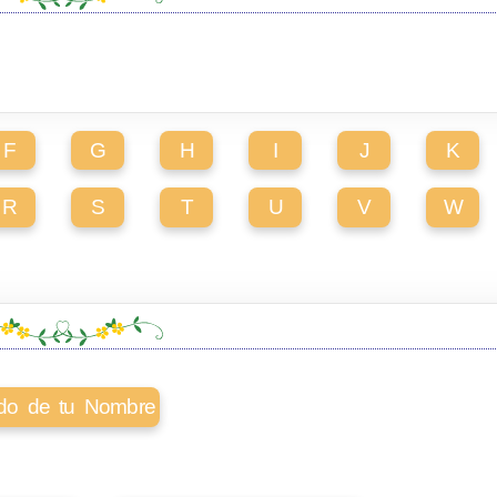
F
G
H
I
J
K
R
S
T
U
V
W
cado de tu Nombre