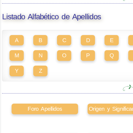
Listado Alfabético de Apellidos
A
B
C
D
E
M
N
O
P
Q
Y
Z
Foro Apellidos
Origen y Signifi