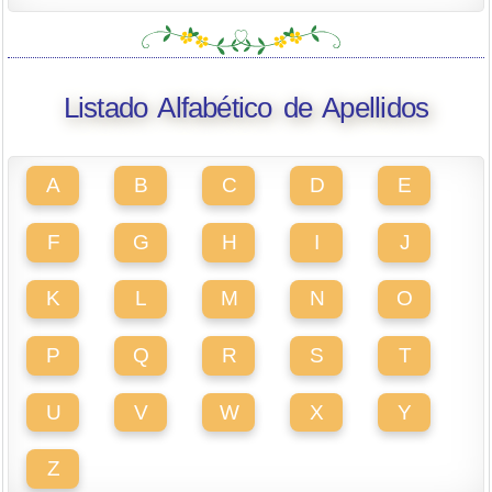
Listado Alfabético de Apellidos
A
B
C
D
E
F
G
H
I
J
K
L
M
N
O
P
Q
R
S
T
U
V
W
X
Y
Z