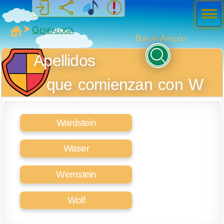
Men
ú
MiSabueso
Genealogía
Buscar Apellido
Apellidos
que comienzan con W
Wardstein
Waser
Wernstein
Wolf