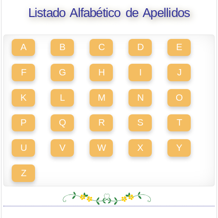
Listado Alfabético de Apellidos
A
B
C
D
E
F
G
H
I
J
K
L
M
N
O
P
Q
R
S
T
U
V
W
X
Y
Z