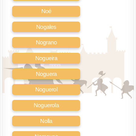
Noé
Nogales
Nograno
Nogueira
Noguera
Noguerol
Noguerola
Nolla