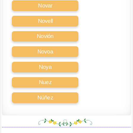
Novar
Novell
Novión
Novoa
Noya
Nuez
Núñez