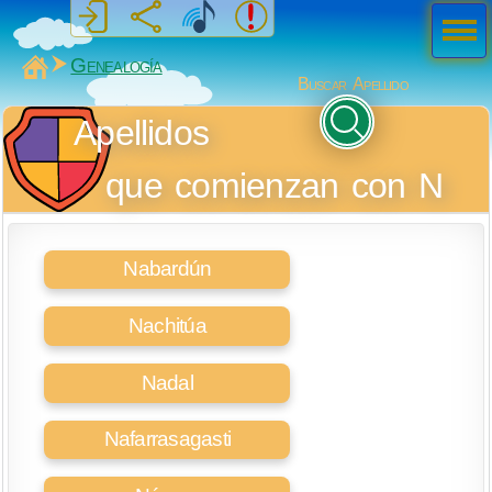
Men
ú
MiSabueso
Genealogía
Buscar Apellido
Apellidos
que comienzan con N
Nabardún
Nachitúa
Nadal
Nafarrasagasti