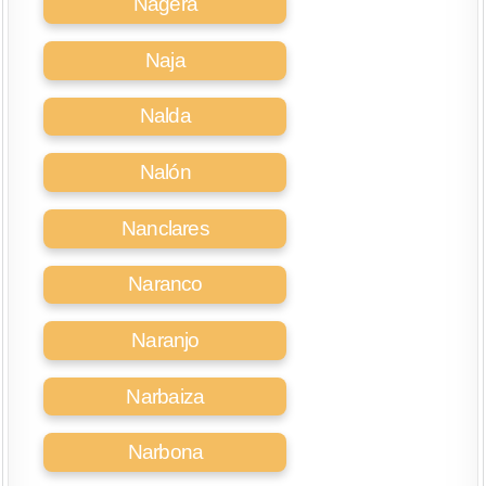
Nágera
Naja
Nalda
Nalón
Nanclares
Naranco
Naranjo
Narbaiza
Narbona