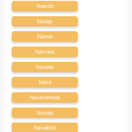
Naredo
Narejo
Narros
Narváez
Narvate
Nava
Navacerrada
Navaja
Navaldún