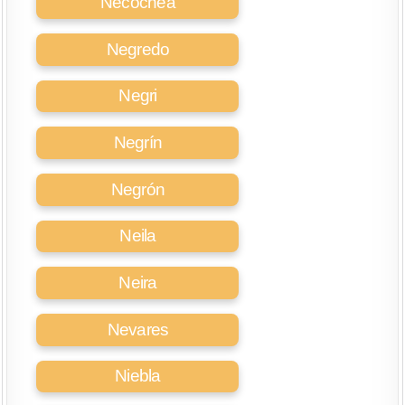
Necochea
Negredo
Negri
Negrín
Negrón
Neila
Neira
Nevares
Niebla