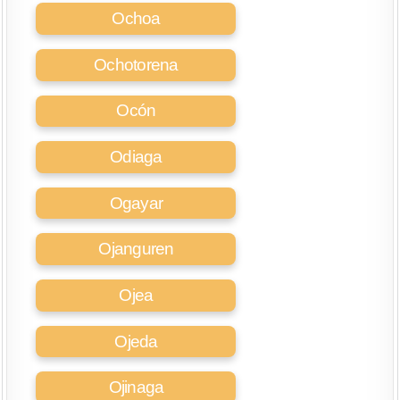
Ochoa
Ochotorena
Ocón
Odiaga
Ogayar
Ojanguren
Ojea
Ojeda
Ojinaga