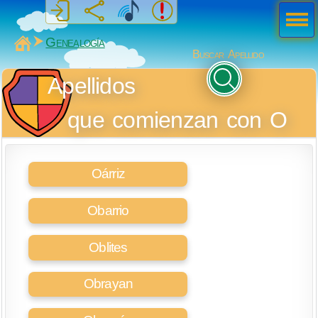
Men
ú
MiSabueso
Genealogía
Buscar Apellido
Apellidos
que comienzan con O
Oárriz
Obarrio
Oblites
Obrayan