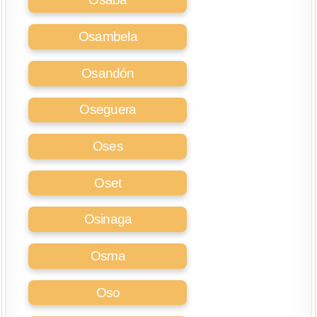
Osambela
Osandón
Oseguera
Oses
Oset
Osinaga
Osma
Oso