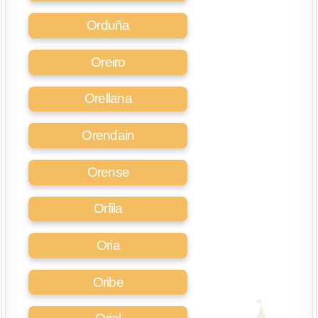
Orduña
Oreiro
Orellana
Orendain
Orense
Orfila
Oria
Oribe