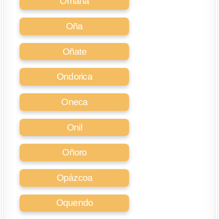
Omaña
Oña
Oñate
Ondorica
Oneca
Onil
Oñoro
Opázcoa
Oquendo