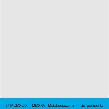
© MCMXCIX - MMXXVI MiSabueso.com — Se prohíbe la