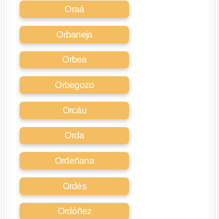
Oraá
Orbaneja
Orbea
Orbegozo
Orcáu
Orda
Ordeñana
Ordés
Ordóñez