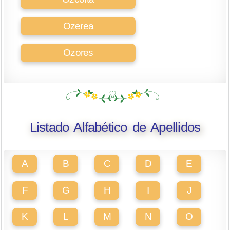
Ozerea
Ozores
Listado Alfabético de Apellidos
A
B
C
D
E
F
G
H
I
J
K
L
M
N
O