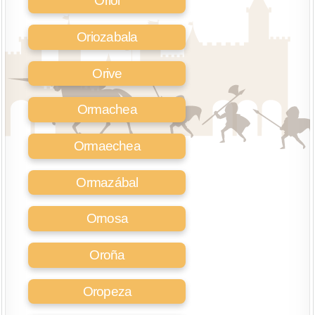
Oriol
Oriozabala
Orive
Ormachea
Ormaechea
Ormazábal
Ornosa
Oroña
Oropeza