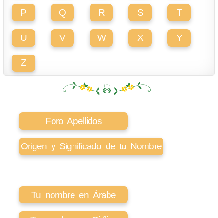
P
Q
R
S
T
U
V
W
X
Y
Z
Foro Apellidos
Origen y Significado de tu Nombre
Tu nombre en Árabe