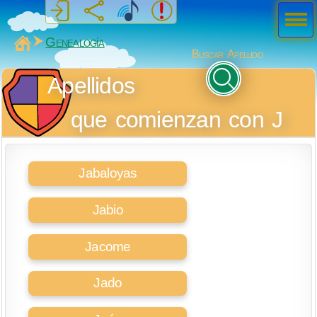
Men
ú
MiSabueso
Genealogía
Buscar Apellido
Apellidos
que comienzan con J
Jabaloyas
Jabio
Jacome
Jado