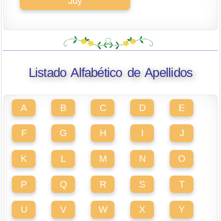
Juy
Listado Alfabético de Apellidos
A
B
C
D
E
F
G
H
I
J
K
L
M
N
O
P
Q
R
S
T
U
V
W
X
Y