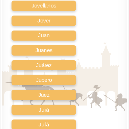
Jovellanos
Jover
Juan
Juanes
Juárez
Jubero
Juez
Juliá
Jullá