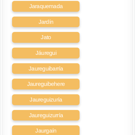
Jaraquemada
Jardín
Jato
Jáuregui
Jaureguibarría
Jaureguibehere
Jaureguizuría
Jaureguizurría
Jaurgaín