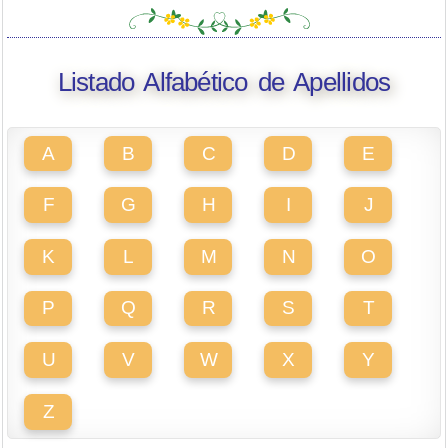
Listado Alfabético de Apellidos
A
B
C
D
E
F
G
H
I
J
K
L
M
N
O
P
Q
R
S
T
U
V
W
X
Y
Z