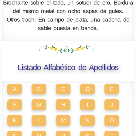
Brochante sobre el todo, un sotuer de oro. Bordura
del mismo metal con ocho aspas de gules.
Otros traen: En campo de plata, una cadena de
sable puesta en banda.
Listado Alfabético de Apellidos
A
B
C
D
E
F
G
H
I
J
K
L
M
N
O
P
Q
R
S
T