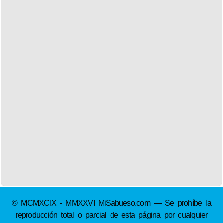
© MCMXCIX - MMXXVI MiSabueso.com — Se prohíbe la
reproducción total o parcial de esta página por cualquier