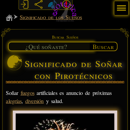
Menú
MiSabueso
Significado de los Sueños
Buscar Sueños
Buscar
Significado de Soñar
con Pirotécnicos
Soñar
fuegos
artificiales es anuncio de próximas
alegrías
,
diversión
y salud.