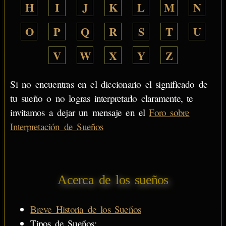
H
I
J
K
L
M
N
O
P
Q
R
S
T
U
V
W
X
Y
Z
Si no encuentras en el diccionario el significado de
tu sueño o no logras interpretarlo claramente, te
invitamos a dejar un mensaje en el
Foro sobre
Interpretación de Sueños
Acerca de los sueños
Breve Historia de los Sueños
Tipos de Sueños: