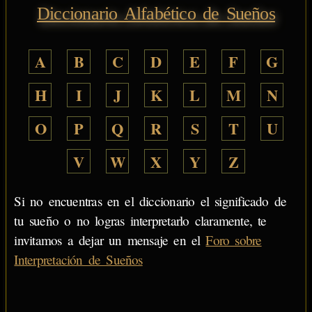
Diccionario Alfabético de Sueños
A
B
C
D
E
F
G
H
I
J
K
L
M
N
O
P
Q
R
S
T
U
V
W
X
Y
Z
Si no encuentras en el diccionario el significado de
tu sueño o no logras interpretarlo claramente, te
invitamos a dejar un mensaje en el
Foro sobre
Interpretación de Sueños