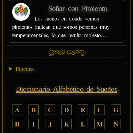
Soñar con Pimiento
Los sueños en donde vemos
pimientos indican que somos personas muy
temperamentales, lo que resulta molesto…
Fuentes
Diccionario Alfabético de Sueños
A
B
C
D
E
F
G
H
I
J
K
L
M
N