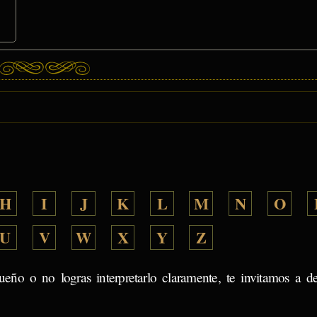
H
I
J
K
L
M
N
O
U
V
W
X
Y
Z
ueño o no logras interpretarlo claramente, te invitamos a d