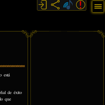
Menú
o está
ñal de éxito
lo que