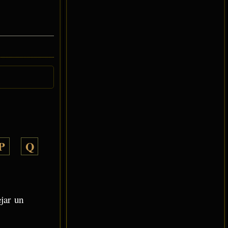
P
Q
ejar un