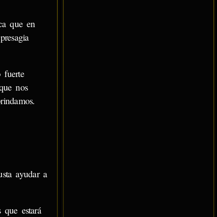
ca que en
presagia
 fuerte
 que nos
brindamos.
usta ayudar a
 que estará