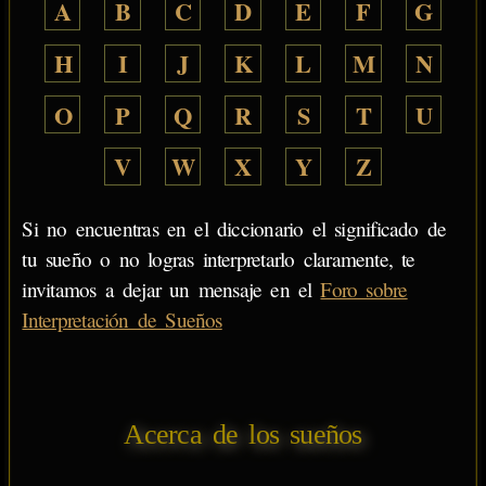
A
B
C
D
E
F
G
H
I
J
K
L
M
N
O
P
Q
R
S
T
U
V
W
X
Y
Z
Si no encuentras en el diccionario el significado de
tu sueño o no logras interpretarlo claramente, te
invitamos a dejar un mensaje en el
Foro sobre
Interpretación de Sueños
Acerca de los sueños