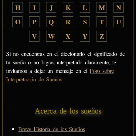
H
I
J
K
L
M
N
O
P
Q
R
S
T
U
V
W
X
Y
Z
Si no encuentras en el diccionario el significado de
tu sueño o no logras interpretarlo claramente, te
invitamos a dejar un mensaje en el
Foro sobre
Interpretación de Sueños
Acerca de los sueños
Breve Historia de los Sueños