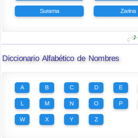
Surama
Zarina
Diccionario Alfabético de Nombres
A
B
C
D
E
L
M
N
O
P
W
X
Y
Z