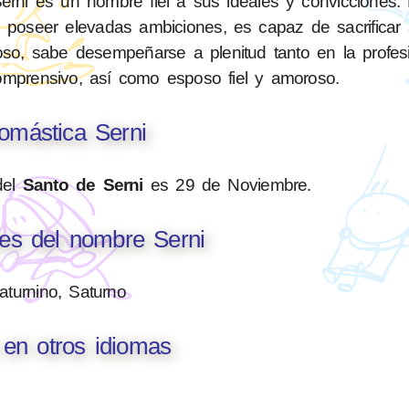
rni es un hombre fiel a sus ideales y convicciones. 
e poseer elevadas ambiciones, es capaz de sacrificar 
rioso, sabe desempeñarse a plenitud tanto en la prof
comprensivo, así como esposo fiel y amoroso.
omástica Serni
del
Santo de Serni
es 29 de Noviembre.
nes del nombre Serni
aturnino, Saturno
 en otros idiomas