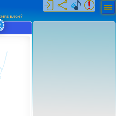
Men
ú
mbre buscas?