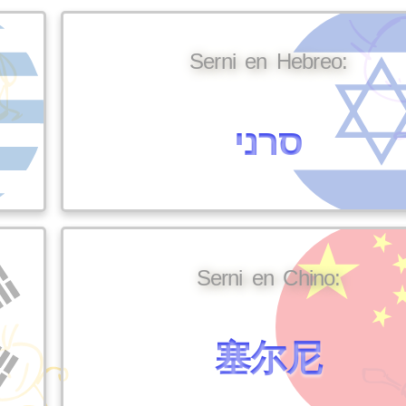
Serni en Hebreo:
סרני
Serni en Chino:
塞尔尼