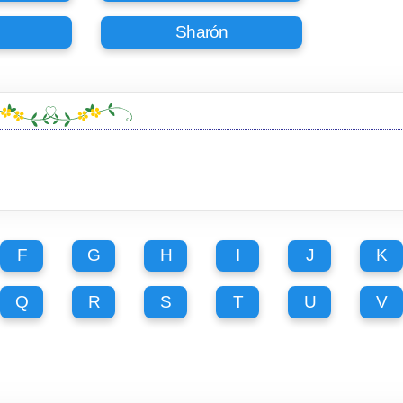
Sharón
F
G
H
I
J
K
Q
R
S
T
U
V