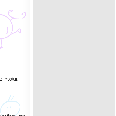
z «satur,