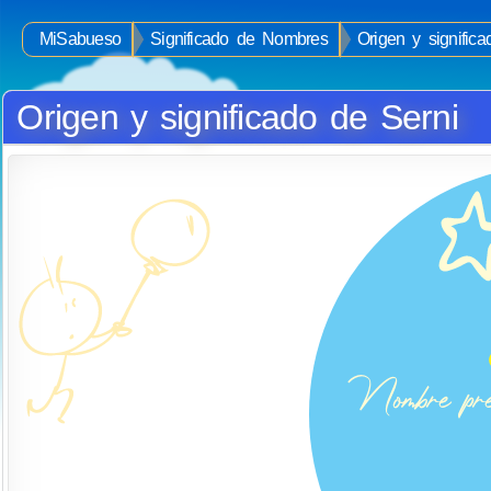
MiSabueso
Significado de Nombres
Origen y signific
Origen y significado de Serni