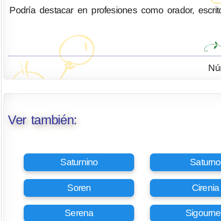
Podría destacar en profesiones como orador, escritor,
Nú
Ver también:
Saturnino
Saturno
Soren
Cirenia
Serena
Sigourne