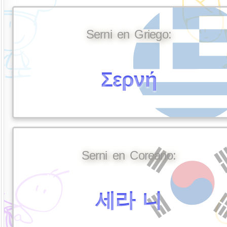
Serni en Griego:
Σερνή
Serni en Coreano:
세라 니