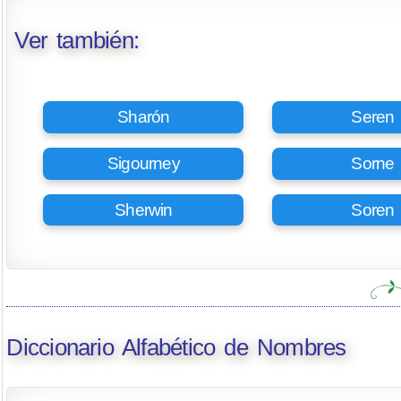
Ver también:
Sharón
Seren
Sigourney
Sorne
Sherwin
Soren
Diccionario Alfabético de Nombres