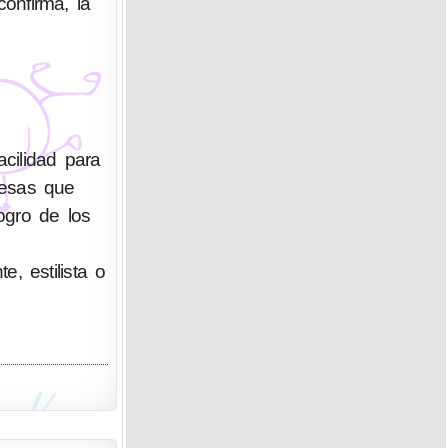
confirma, la
cilidad para
resas que
ogro de los
e, estilista o