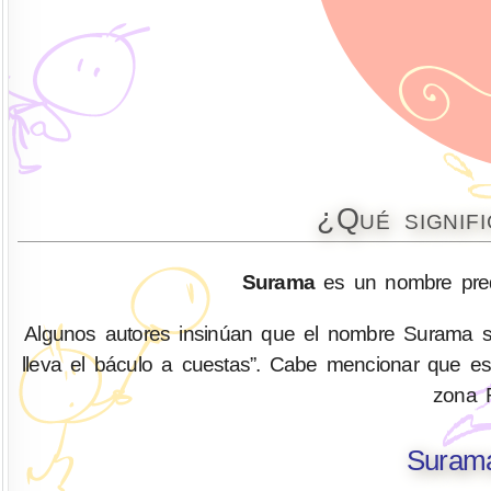
¿Qué signif
Surama
es un nombre pred
Algunos autores insinúan que el nombre Surama s
lleva el báculo a cuestas”. Cabe mencionar que es
zona 
Surama