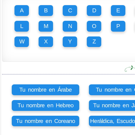
A
B
C
D
E
L
M
N
O
P
W
X
Y
Z
Tu nombre en Árabe
Tu nombre en Ci
Tu nombre en Hebreo
Tu nombre en J
Tu nombre en Coreano
Heráldica, Escud