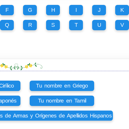
F
G
H
I
J
K
Q
R
S
T
U
V
rílico
Tu nombre en Griego
aponés
Tu nombre en Tamil
os de Armas y Orígenes de Apellidos Hispanos