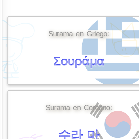
Surama en Griego:
Σουράμα
Surama en Coreano:
수라 마