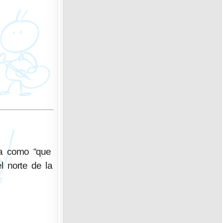
da como “que
l norte de la