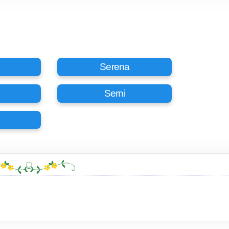
Serena
Serni