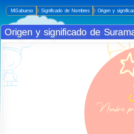
MiSabueso
Significado de Nombres
Origen y signifi
Origen y significado de Suram