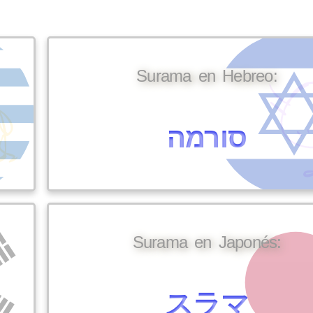
Surama en Hebreo:
סורמה
Surama en Japonés:
スラマ