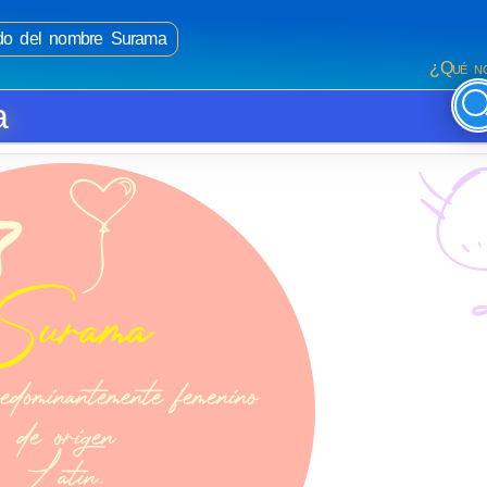
cado del nombre Surama
¿Qué no
a