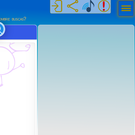
Men
ú
mbre buscas?