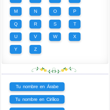
M
N
O
P
Q
R
S
T
U
V
W
X
Y
Z
Tu nombre en Árabe
Tu nombre en Cirílico