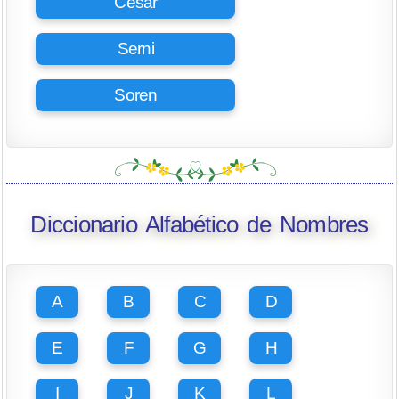
César
Serni
Soren
Diccionario Alfabético de Nombres
A
B
C
D
E
F
G
H
I
J
K
L