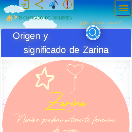
Men
ú
MiSabueso
Significado de Nombres
¿Qué nombre buscas?
Origen y
significado de Zarina