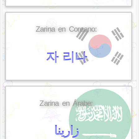
Zarina en Coreano:
자 리나
Zarina en Árabe:
زارينا