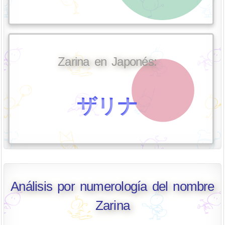
Zarina en Japonés:
ザリナ
Análisis por numerología del nombre
Zarina