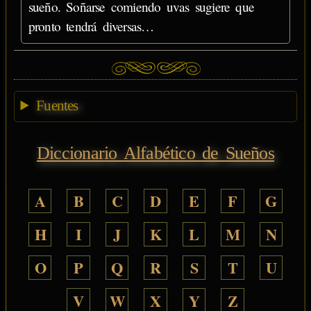
sueño. Soñarse comiendo uvas sugiere que
pronto tendrá diversas…
Fuentes
Diccionario Alfabético de Sueños
A
B
C
D
E
F
G
H
I
J
K
L
M
N
O
P
Q
R
S
T
U
V
W
X
Y
Z