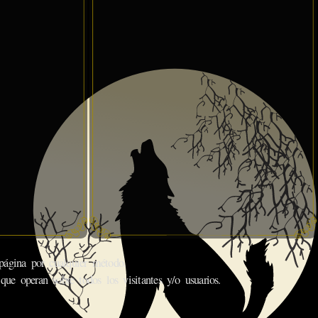
gina por cualquier método.
que operan sobre todos los visitantes y/o usuarios.