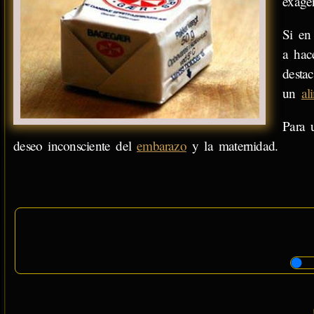
exage
Si en
a hac
desta
un
al
Para 
deseo inconsciente del
embarazo
y la maternidad.