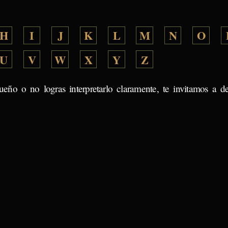
H
I
J
K
L
M
N
O
U
V
W
X
Y
Z
ueño o no logras interpretarlo claramente, te invitamos a d