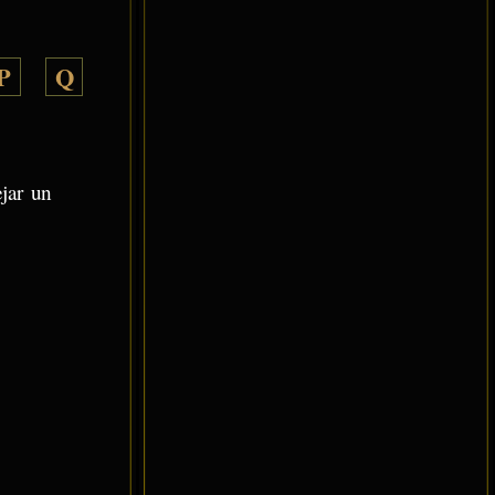
P
Q
ejar un