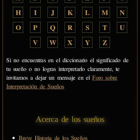
H
I
J
K
L
M
N
O
P
Q
R
S
T
U
V
W
X
Y
Z
Si no encuentras en el diccionario el significado de
tu sueño o no logras interpretarlo claramente, te
invitamos a dejar un mensaje en el
Foro sobre
Interpretación de Sueños
Acerca de los sueños
Breve Historia de los Sueños