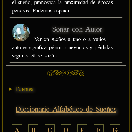
el sueño, pronostica la proximidad de épocas
penosas. Podemos esperar…
Soñar con Autor
Ver en sueños a uno o a varios
autores significa pésimos negocios y pérdidas
seguras. Si se sueña…
Fuentes
Diccionario Alfabético de Sueños
A
B
C
D
E
F
G