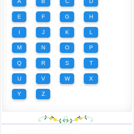
A
B
C
D
E
F
G
H
I
J
K
L
M
N
O
P
Q
R
S
T
U
V
W
X
Y
Z