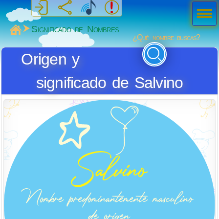
Men
ú
MiSabueso
Significado de Nombres
¿Qué nombre buscas?
Origen y
significado de Salvino