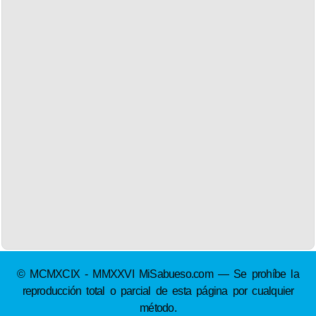
© MCMXCIX - MMXXVI MiSabueso.com — Se prohíbe la
reproducción total o parcial de esta página por cualquier
método.