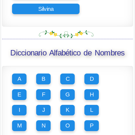
Silvina
Diccionario Alfabético de Nombres
A
B
C
D
E
F
G
H
I
J
K
L
M
N
O
P