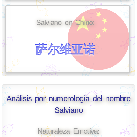
Salviano en Chino:
萨尔维亚诺
Análisis por numerología del nombre
Salviano
Naturaleza Emotiva: