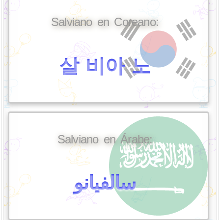
Salviano en Coreano:
살 비아 노
Salviano en Árabe:
سالفيانو