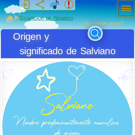
Men
ú
MiSabueso
Significado de Nombres
¿Qué nombre buscas?
Origen y
significado de Salviano