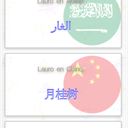
Lauro en Árabe:
الغار
Lauro en Chino:
月桂树