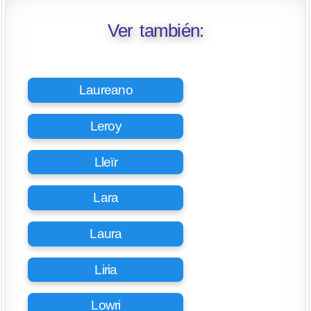
Ver también:
Laureano
Leroy
Lleïr
Lara
Laura
Liria
Lowri