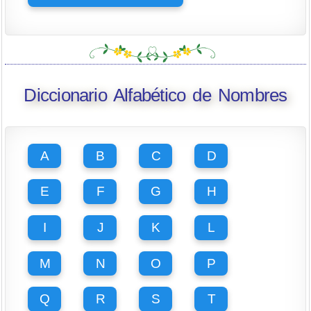
Diccionario Alfabético de Nombres
A
B
C
D
E
F
G
H
I
J
K
L
M
N
O
P
Q
R
S
T