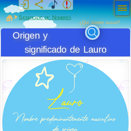
Men
ú
MiSabueso
Significado de Nombres
¿Qué nombre buscas?
Origen y
significado de Lauro