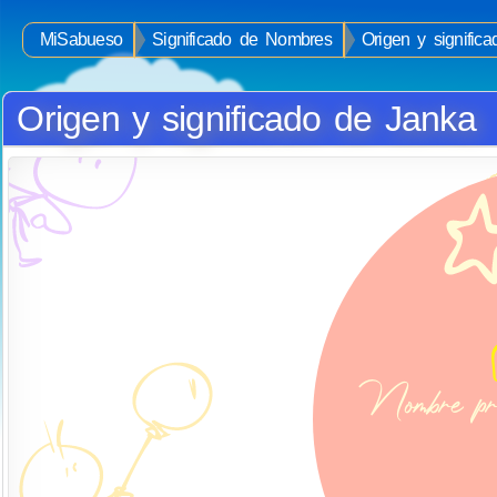
MiSabueso
Significado de Nombres
Origen y signific
Origen y significado de Janka