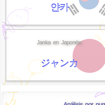
얀카
Janka en Japonés:
ジャンカ
Análisis por nu