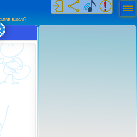
Men
ú
mbre buscas?