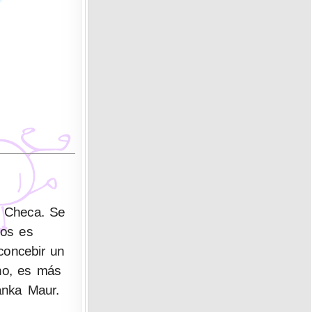
a Checa. Se
concebir un
ino, es más
anka Maur.