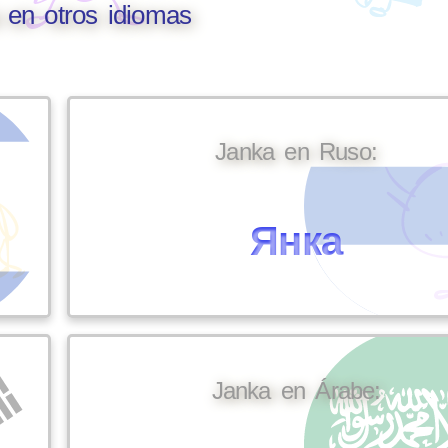
 en otros idiomas
Janka en Ruso:
Янка
Janka en Árabe: