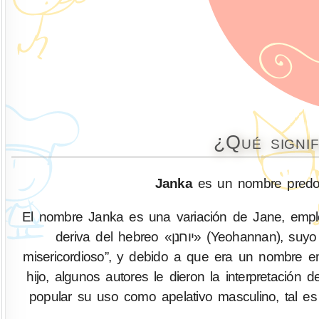
¿Qué signi
Janka
es un nombre predom
El nombre Janka es una variación de Jane, emp
deriva del hebreo «יוחנן» (Yeohannan), suyo significado es interpretado etimológicamente como “Dios es
misericordioso”, y debido a que era un nombre 
hijo, algunos autores le dieron la interpretació
popular su uso como apelativo masculino, tal es 