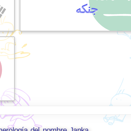
جنكه
merología del nombre Janka