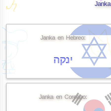
Janka
Janka en Hebreo:
ינקה
Janka en Coreano: