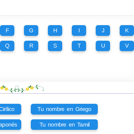
F
G
H
I
J
K
Q
R
S
T
U
V
rílico
Tu nombre en Griego
aponés
Tu nombre en Tamil