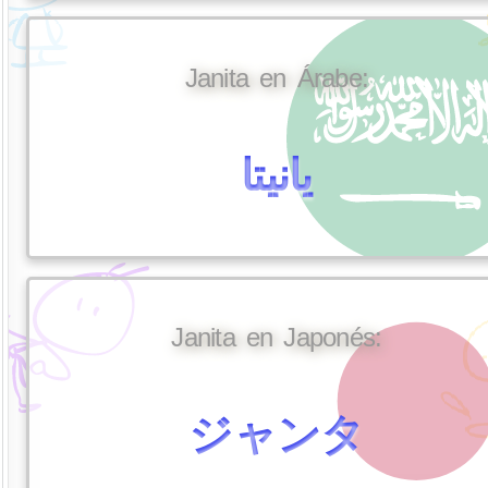
Janita en Árabe:
يانيتا
Janita en Japonés:
ジャンタ