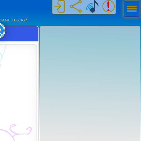
Men
ú
mbre buscas?