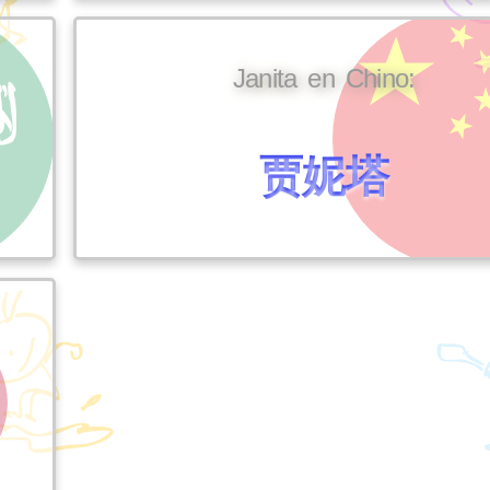
Janita en Chino:
贾妮塔