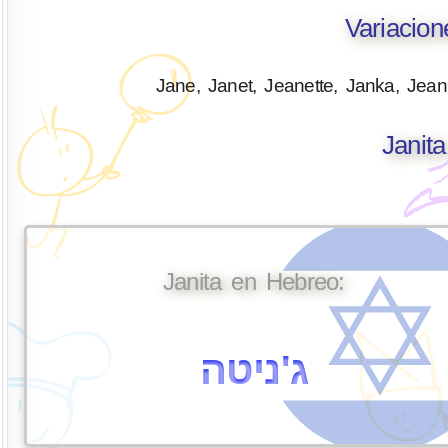
Variacion
Jane, Janet, Jeanette, Janka, Jea
Janit
Janita en Hebreo:
ג'ניטה