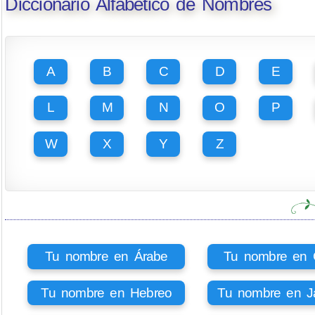
Diccionario Alfabético de Nombres
A
B
C
D
E
L
M
N
O
P
W
X
Y
Z
Tu nombre en Árabe
Tu nombre en Ci
Tu nombre en Hebreo
Tu nombre en J