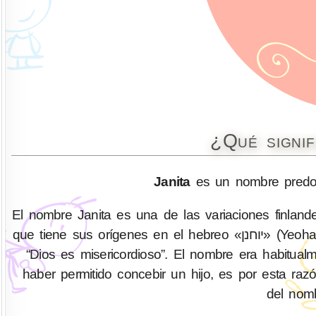
¿Qué signif
Janita
es un nombre predom
El nombre Janita es una de las variaciones finlan
que tiene sus orígenes en el hebreo «יוחנן» (Yeohannan), cuyo significado puede interpretarse etimológicamente como
“Dios es misericordioso”. El nombre era habitu
haber permitido concebir un hijo, es por esta raz
del nomb