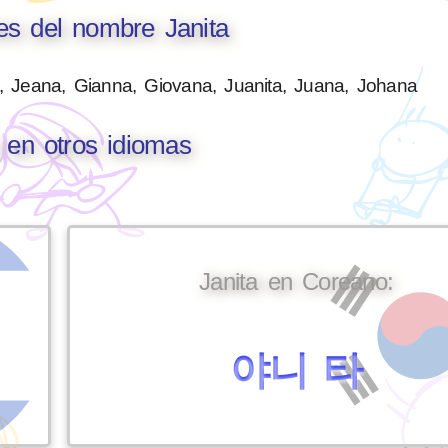
es del nombre Janita
n, Jeana, Gianna, Giovana, Juanita, Juana, Johana
a en otros idiomas
Janita en Coreano:
야니 타