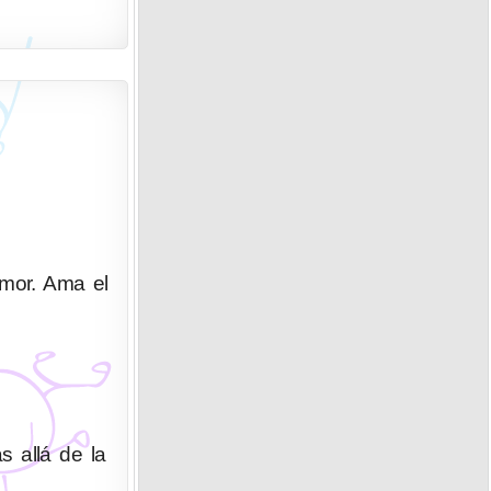
umor. Ama el
s allá de la