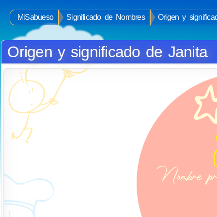
MiSabueso
Significado de Nombres
Origen y signific
Origen y significado de Janita