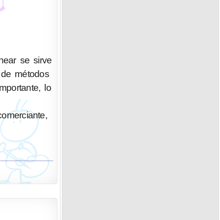
ear se sirve
n de métodos
portante, lo
 comerciante,