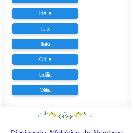
Idelia
Idla
Itala
Odila
Odilia
Otilia