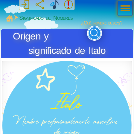
Men
ú
MiSabueso
Significado de Nombres
¿Qué nombre buscas?
Origen y
significado de Italo