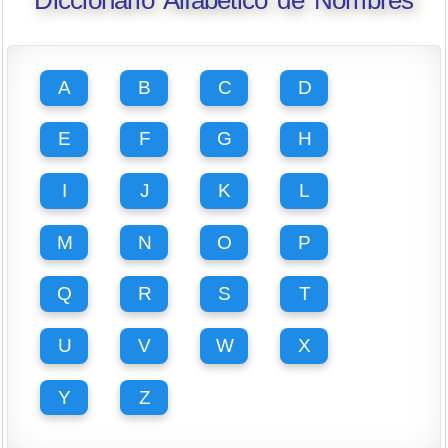
Diccionario Alfabético de Nombres
A
B
C
D
E
F
G
H
I
J
K
L
M
N
O
P
Q
R
S
T
U
V
W
X
Y
Z