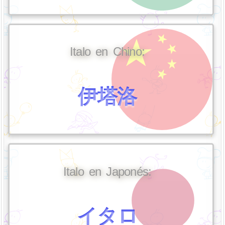
Italo en Chino:
伊塔洛
Italo en Japonés:
イタロ