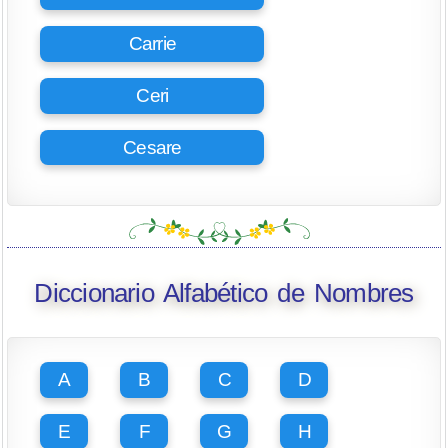
Carrie
Ceri
Cesare
Diccionario Alfabético de Nombres
A
B
C
D
E
F
G
H