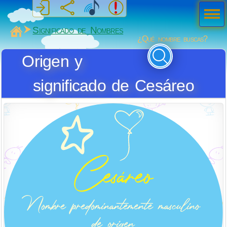
Men
ú
MiSabueso
Significado de Nombres
¿Qué nombre buscas?
Origen y
significado de Cesáreo