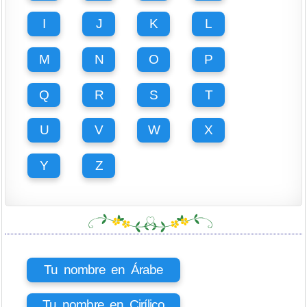
I
J
K
L
M
N
O
P
Q
R
S
T
U
V
W
X
Y
Z
Tu nombre en Árabe
Tu nombre en Cirílico