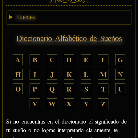
Fuentes
Diccionario Alfabético de Sueños
A
B
C
D
E
F
G
H
I
J
K
L
M
N
O
P
Q
R
S
T
U
V
W
X
Y
Z
Si no encuentras en el diccionario el significado de
tu sueño o no logras interpretarlo claramente, te