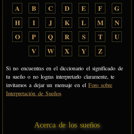
A
B
C
D
E
F
G
H
I
J
K
L
M
N
O
P
Q
R
S
T
U
V
W
X
Y
Z
Si no encuentras en el diccionario el significado de
tu sueño o no logras interpretarlo claramente, te
invitamos a dejar un mensaje en el
Foro sobre
Interpretación de Sueños
Acerca de los sueños