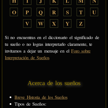
H
I
J
K
L
M
N
O
P
Q
R
S
T
U
V
W
X
Y
Z
Si no encuentras en el diccionario el significado de
tu sueño o no logras interpretarlo claramente, te
invitamos a dejar un mensaje en el
Foro sobre
Interpretación de Sueños
Acerca de los sueños
Breve Historia de los Sueños
Tipos de Sueños: