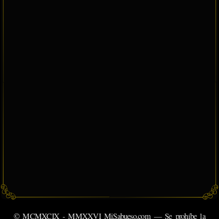
© MCMXCIX - MMXXVI MiSabueso.com — Se prohíbe la