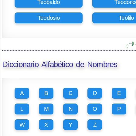
Teobaldo
Teodoric
Teodosio
Teófilo
Diccionario Alfabético de Nombres
A
B
C
D
E
L
M
N
O
P
W
X
Y
Z