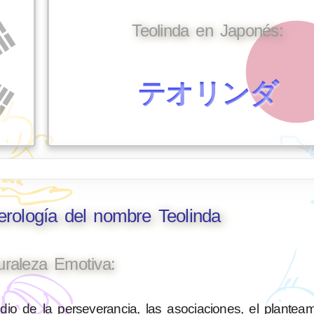
Teolinda en Japonés:
テオリンダ
erología del nombre Teolinda
uraleza Emotiva:
io de la perseverancia, las asociaciones, el planteam