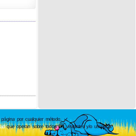
ágina por cualquier método.
dad
que operan sobre todos los visitantes y/o usuarios.