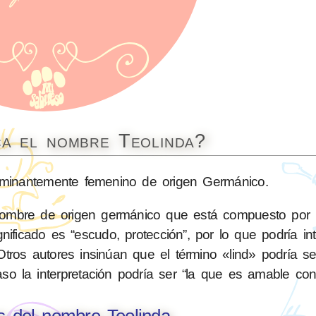
ca el nombre Teolinda?
inantemente femenino de origen Germánico.
nombre de origen germánico que está compuesto por l
gnificado es “escudo, protección”, por lo que podría int
Otros autores insinúan que el término «lind» podría s
 caso la interpretación podría ser “la que es amable co
s del nombre Teolinda