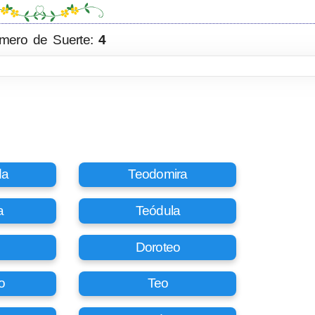
mero de Suerte:
4
da
Teodomira
a
Teódula
Doroteo
o
Teo