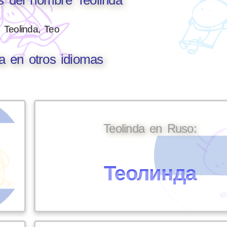
Teolinda, Teo
da en otros idiomas
Teolinda en Ruso:
Теолинда