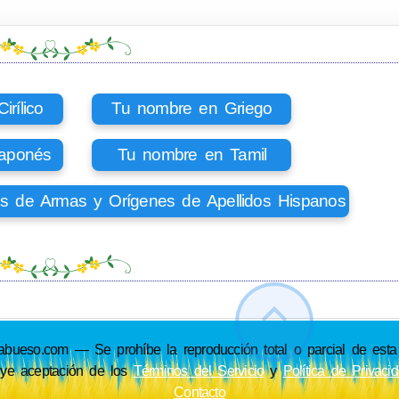
rílico
Tu nombre en Griego
aponés
Tu nombre en Tamil
os de Armas y Orígenes de Apellidos Hispanos
so.com — Se prohíbe la reproducción total o parcial de esta p
uye aceptación de los
Términos del Servicio
y
Política de Privaci
Contacto