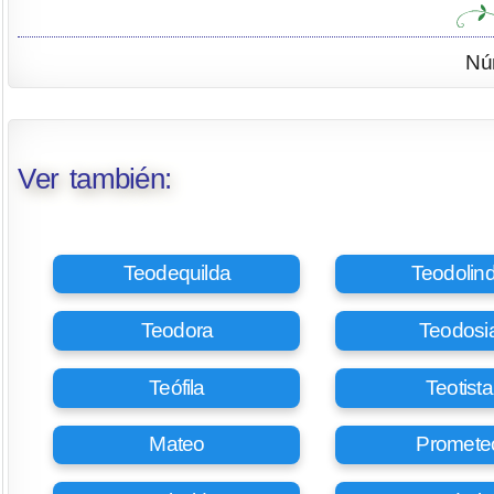
Nú
Ver también:
Teodequilda
Teodolin
Teodora
Teodosi
Teófila
Teotista
Mateo
Promete