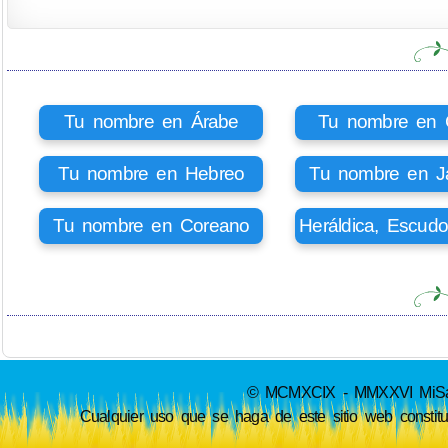
Tu nombre en Árabe
Tu nombre en Ci
Tu nombre en Hebreo
Tu nombre en J
Tu nombre en Coreano
Heráldica, Escud
© MCMXCIX - MMXXVI MiSabue
Cualquier uso que se haga de este sitio web constit