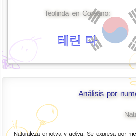
Teolinda en Coreano:
테린 다
Análisis por num
Nat
Naturaleza emotiva y activa. Se expresa por med