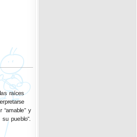
as raíces
erpretarse
er “amable” y
n su pueblo”.