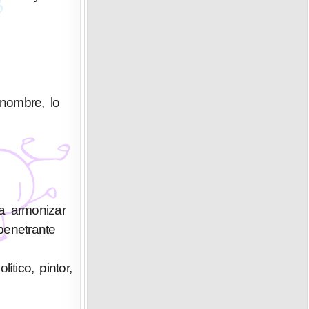
enombre, lo
a armonizar
penetrante
tico, pintor,