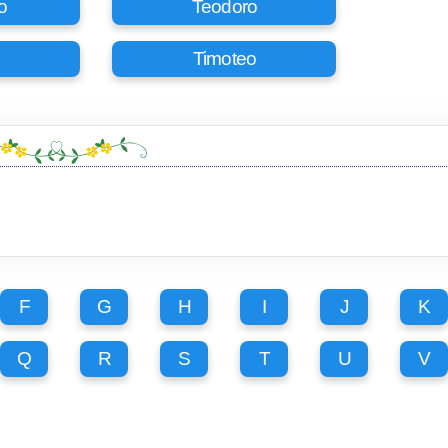
o
Teodoro
Timoteo
F
G
H
I
J
K
Q
R
S
T
U
V