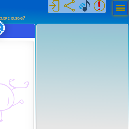
Men
ú
mbre buscas?