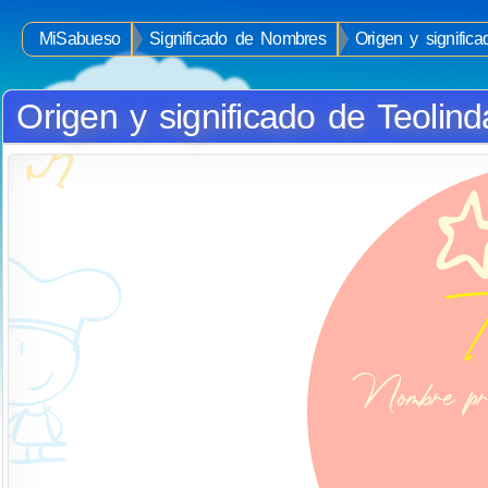
MiSabueso
Significado de Nombres
Origen y signific
Origen y significado de Teolind